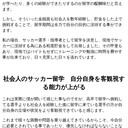
が学べたり、多くの経験ができたりするのが留学の醍醐味だと言え
ます。
しかし、そういった金銭面も社会人を数年経験し、貯金をした上で
挑戦することで、留学期間は全力で自分の目的に没頭する事ができ
ます。
私の場合、サッカー選手・指導者として留学を決意し、現地でサッ
カーに没頭する為にある程度貯金をして出発しました。その甲斐も
あり、現地ではバイトもせずにトレーニングや勉強に時間を費やす
事が出来ており、日々充実した日々を送れています。
社会人のサッカー留学 自分自身を客観視す
る能力が上がる
これは実際に僕が聞いて感じた事なのですが、高卒で留学へ挑戦し
てる選手よりも社会人を経験した後に留学に来ている選手の方が自
分自身の立場や状況をより客観視できていると感じます。
これまで様々な困難や問題を乗り越えてきているからこそ、今自分
に必要とされている事であったり、優先しなければならないことな