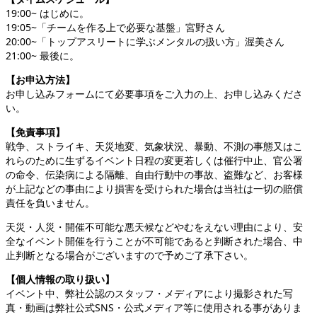
19:00~ はじめに。
19:05~「チームを作る上で必要な基盤」宮野さん
20:00~「トップアスリートに学ぶメンタルの扱い方」渥美さん
21:00~ 最後に。
【お申込方法】
お申し込みフォームにて必要事項をご入力の上、お申し込みくださ
い。
【免責事項】
戦争、ストライキ、天災地変、気象状況、暴動、不測の事態又はこ
れらのために生ずるイベント日程の変更若しくは催行中止、官公署
の命令、伝染病による隔離、自由行動中の事故、盗難など、お客様
が上記などの事由により損害を受けられた場合は当社は一切の賠償
責任を負いません。
天災・人災・開催不可能な悪天候などやむをえない理由により、安
全なイベント開催を行うことが不可能であると判断された場合、中
止判断となる場合がございますので予めご了承下さい。
【個人情報の取り扱い】
イベント中、弊社公認のスタッフ・メディアにより撮影された写
真・動画は弊社公式SNS・公式メディア等に使用される事がありま