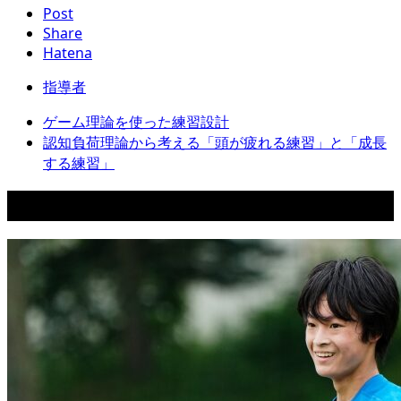
Post
Share
Hatena
指導者
ゲーム理論を使った練習設計
認知負荷理論から考える「頭が疲れる練習」と「成長
する練習」
関連記事