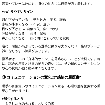
言葉やプレー以外にも、身体の動きには感情が強く表れます。
●わかりやすいサイン
肩が下がっている → 落ち込み、疲労、諦め
歩幅が小さくなる → 不安、迷い
目線が下がる → 自信喪失、集中の欠如
呼吸が早くなる → 焦り、緊張
声が出なくなる → 殻に閉じこもっている状態
逆に、感情が高ぶっている選手は動きが大きくなり、接触プレーが
雑になりやすい特徴があります。
指導者は、この「身体的サイン」を見逃さないことが大切です。特
に、試合の序盤と終盤の動きの違いには、その日のコンディション
や心の状態が強く出やすくなります。
③ コミュニケーションの変化は“感情の履歴書”
選手の言葉遣いやコミュニケーション量も、心理状態を把握する重
要な手がかりです。
●減少するとき
「ミスしたら怒られる」という恐怖